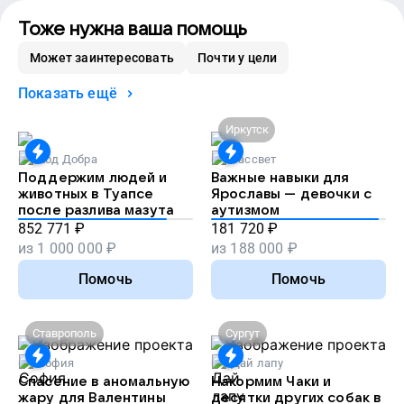
Тоже нужна ваша помощь
Может заинтересовать
Почти у цели
Показать ещё
Иркутск
Код Добра
Рассвет
Поддержим людей и
Важные навыки для
животных в Туапсе
Ярославы — девочки с
после разлива мазута
аутизмом
852 771
₽
181 720
₽
из
1 000 000
₽
из
188 000
₽
Помочь
Помочь
Ставрополь
Сургут
София
Дай лапу
Спасение в аномальную
Накормим Чаки и
жару для Валентины
десятки других собак в