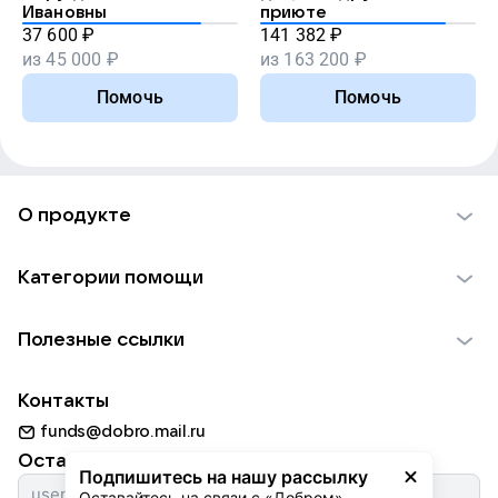
Ивановны
приюте
37 600
₽
141 382
₽
из
45 000
₽
из
163 200
₽
Помочь
Помочь
О продукте
О проекте VK Добро
Категории помощи
Отчеты VK Добро
Детям
Использование материалов
Полезные ссылки
Взрослым
Обратная связь
Найти фонд
Пожилым
Контакты
Для НКО
Волонтеры
Животным
funds@dobro.mail.ru
Партнерам
Добрый день
Оставайтесь с нами
Природе
Подпишитесь на нашу рассылку
Истории
Оставайтесь на связи с «Добром» — 