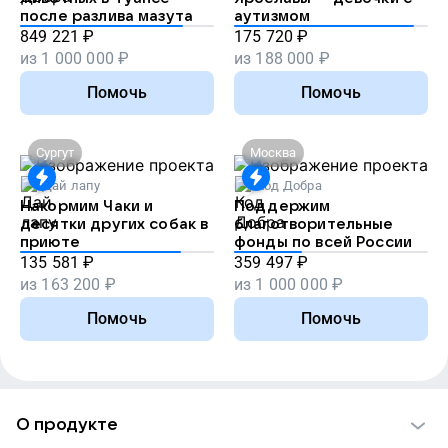
после разлива мазута
аутизмом
849 221
₽
175 720
₽
из
1 000 000
₽
из
188 000
₽
Помочь
Помочь
Сургут
Москва
Дай лапу
Код Добра
Накормим Чаки и
Поддержим
десятки других собак в
благотворительные
приюте
фонды по всей России
135 581
₽
359 497
₽
из
163 200
₽
из
1 000 000
₽
Помочь
Помочь
О продукте