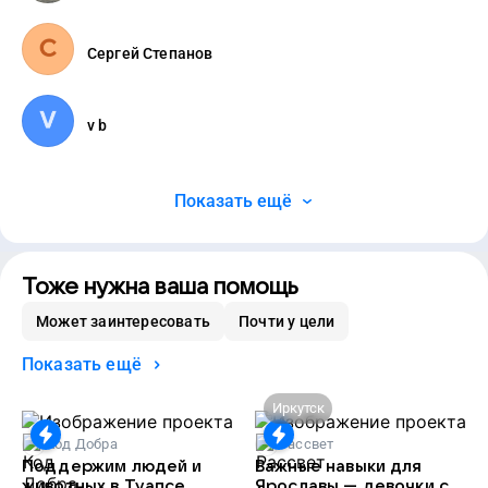
Сергей Степанов
v b
Показать ещё
Тоже нужна ваша помощь
Может заинтересовать
Почти у цели
Показать ещё
Иркутск
Код Добра
Рассвет
Поддержим людей и
Важные навыки для
животных в Туапсе
Ярославы — девочки с