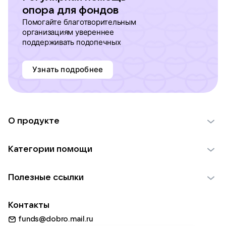
опора для фондов
Помогайте благотворительным
организациям увереннее
поддерживать подопечных
Узнать подробнее
О продукте
О проекте VK Добро
Категории помощи
Отчеты VK Добро
Детям
Использование материалов
Полезные ссылки
Взрослым
Обратная связь
Найти фонд
Пожилым
Контакты
Для НКО
Волонтеры
Животным
funds@dobro.mail.ru
Партнерам