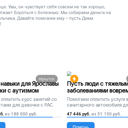
е. Увы, он чувствует себя совсем не так хорошо,
должает бороться с болезнью. Мы собираем деньги на
альчика. Давайте поможем ему – пусть Дима
!
Иркутск
навыки для Ярославы
Пусть люди с тяжелы
ки с аутизмом
заболеваниями вовре
попадут на лечение
оплатить курс занятий со
Помогаем
оплатить услуги
тами для девочки с РАС
санитарного автомобиля д
перевозки тяжелобольных 
б.
из
188 000
руб.
47 446
руб.
из
51 150
руб.
Помочь