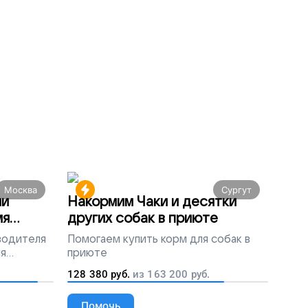
Москва
Сургут
ми
Накормим Чаки и десятки
мя
других собак в приюте
 водителя
Помогаем
купить корм для собак в
ля
приюте
людей
128 380
руб.
из
163 200
руб.
Помочь