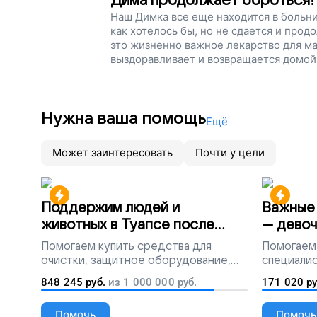
Дима продолжает бороться!
Наш Димка все еще находится в больниц
как хотелось бы, но не сдается и про
это жизненно важное лекарство для м
выздоравливает и возвращается домой
Нужна ваша помощь
Ещё
Может заинтересовать
Почти у цели
Поддержим людей и
Важные 
животных в Туапсе после
— девоч
разлива мазута
Помогаем
купить средства для
Помогаем
очистки, защитное оборудование,
специалис
лекарства, корм и предметы первой
848 245
руб.
из
1 000 000
руб.
171 020
ру
необходимости
Помочь
Помочь