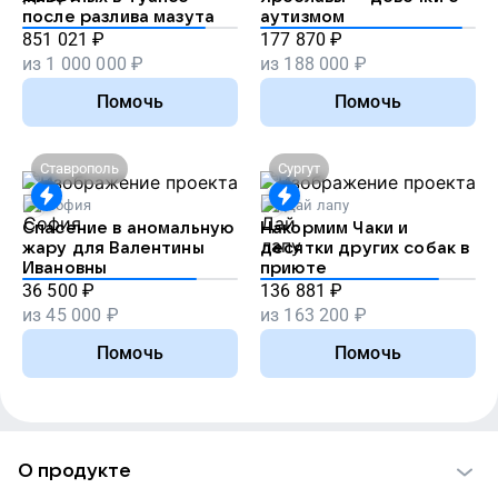
после разлива мазута
аутизмом
851 021
₽
177 870
₽
из
1 000 000
₽
из
188 000
₽
Помочь
Помочь
Ставрополь
Сургут
София
Дай лапу
Спасение в аномальную
Накормим Чаки и
жару для Валентины
десятки других собак в
Ивановны
приюте
36 500
₽
136 881
₽
из
45 000
₽
из
163 200
₽
Помочь
Помочь
О продукте