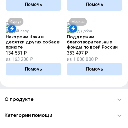
Помочь
Помочь
Сургут
Москва
Дай лапу
Код Добра
Накормим Чаки и
Поддержим
десятки других собак в
благотворительные
приюте
фонды по всей России
134 531
₽
353 497
₽
из
163 200
₽
из
1 000 000
₽
Помочь
Помочь
О продукте
О проекте VK Добро
Категории помощи
Отчеты VK Добро
Детям