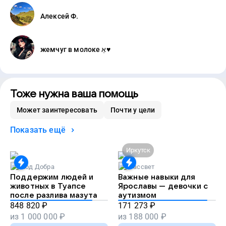
Алексей Ф.
жемчуг в молоке אֵ♥
Тоже нужна ваша помощь
Может заинтересовать
Почти у цели
Показать ещё
Иркутск
Код Добра
Рассвет
Поддержим людей и
Важные навыки для
животных в Туапсе
Ярославы — девочки с
после разлива мазута
аутизмом
848 820
₽
171 273
₽
из
1 000 000
₽
из
188 000
₽