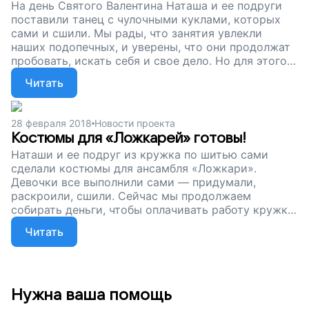
На день Святого Валентина Наташа и ее подруги
поставили танец с чулочными куклами, которых
сами и сшили. Мы рады, что занятия увлекли
наших подопечных, и уверены, что они продолжат
пробовать, искать себя и свое дело. Но для этого
им нужна ваша помощь — кружок работает только
Читать
благодаря вашим пожертвованиям. Помогите
девочкам из детского дома не потерять себя во
взрослой жизни, поддержите наш проект!
28 февраля 2018
Новости проекта
Костюмы для «Ложкарей» готовы!
Наташи и ее подруг из кружка по шитью сами
сделали костюмы для ансамбля «Ложкари».
Девочки все выполнили сами — придумали,
раскроили, сшили. Сейчас мы продолжаем
собирать деньги, чтобы оплачивать работу кружка.
На уже поступившие пожертвования мы купили
Читать
ткани для костюмов, но нужны еще инструменты
для шитья.Помогите детям, оставшимся без
родителей, учиться и искать себя, поддержите наш
проект!
Нужна ваша помощь