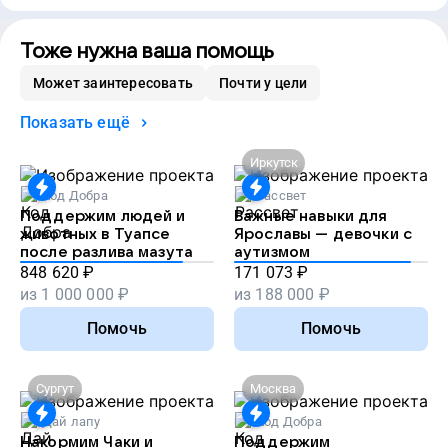
Тоже нужна ваша помощь
Может заинтересовать
Почти у цели
Показать ещё
Иркутск
Код Добра
Рассвет
Поддержим людей и
Важные навыки для
животных в Туапсе
Ярославы — девочки с
после разлива мазута
аутизмом
848 620
₽
171 073
₽
из
1 000 000
₽
из
188 000
₽
Помочь
Помочь
Сургут
Москва
Дай лапу
Код Добра
Накормим Чаки и
Поддержим