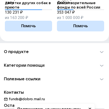
десятки других собак в
благотворительные
приюте
фонды по всей России
130 231
₽
353 047
₽
из
163 200
₽
из
1 000 000
₽
Помочь
Помочь
О продукте
О проекте VK Добро
Категории помощи
Отчеты VK Добро
Детям
Использование материалов
Полезные ссылки
Взрослым
Обратная связь
Найти фонд
Пожилым
Контакты
Для НКО
Волонтеры
Животным
funds@dobro.mail.ru
Партнерам
Добрый день
Оставайтесь с нами
Природе