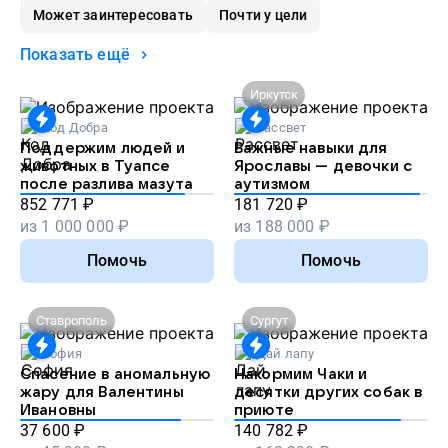
Может заинтересовать
Почти у цели
Показать ещё
Иркутск
Код Добра
Рассвет
Поддержим людей и
Важные навыки для
животных в Туапсе
Ярославы — девочки с
после разлива мазута
аутизмом
852 771
₽
181 720
₽
из
1 000 000
₽
из
188 000
₽
Помочь
Помочь
Ставрополь
Сургут
София
Дай лапу
Спасение в аномальную
Накормим Чаки и
жару для Валентины
десятки других собак в
Ивановны
приюте
37 600
₽
140 782
₽