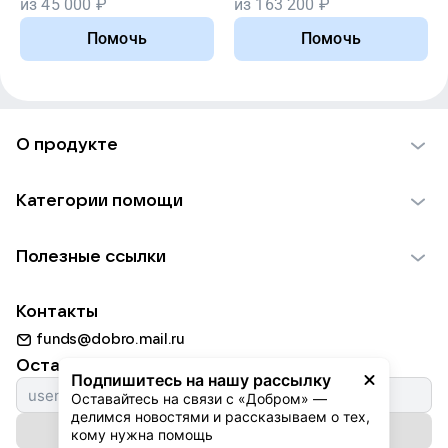
из
45 000
₽
из
163 200
₽
Помочь
Помочь
О продукте
О проекте VK Добро
Категории помощи
Отчеты VK Добро
Детям
Использование материалов
Полезные ссылки
Взрослым
Обратная связь
Найти фонд
Пожилым
Контакты
Для НКО
Волонтеры
Животным
funds@dobro.mail.ru
Партнерам
Добрый день
Оставайтесь с нами
Природе
Подпишитесь на нашу рассылку
Истории
Оставайтесь на связи с «Добром» — 
Культуре
делимся новостями и рассказываем о тех, 
Автоплатежи
Подписаться на рассылку
Фондам
кому нужна помощь