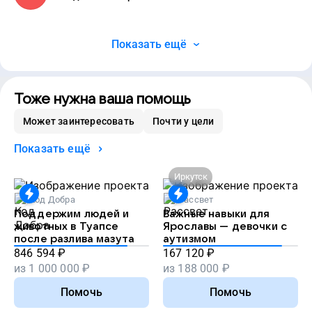
Показать ещё
Тоже нужна ваша помощь
Может заинтересовать
Почти у цели
Показать ещё
Иркутск
Код Добра
Рассвет
Поддержим людей и
Важные навыки для
животных в Туапсе
Ярославы — девочки с
после разлива мазута
аутизмом
846 594
₽
167 120
₽
из
1 000 000
₽
из
188 000
₽
Помочь
Помочь