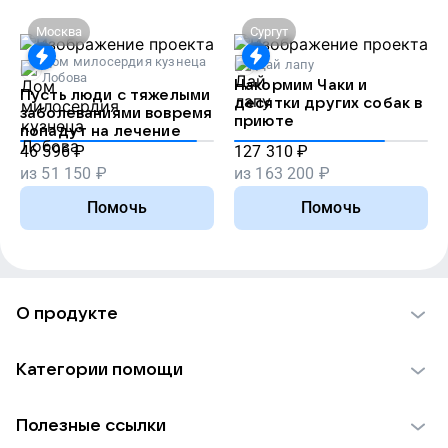
Москва
Сургут
Дом милосердия кузнеца
Дай лапу
Лобова
Накормим Чаки и
Пусть люди с тяжелыми
десятки других собак в
заболеваниями вовремя
приюте
попадут на лечение
46 596
₽
127 310
₽
из
51 150
₽
из
163 200
₽
Помочь
Помочь
О продукте
О проекте VK Добро
Категории помощи
Отчеты VK Добро
Детям
Использование материалов
Полезные ссылки
Взрослым