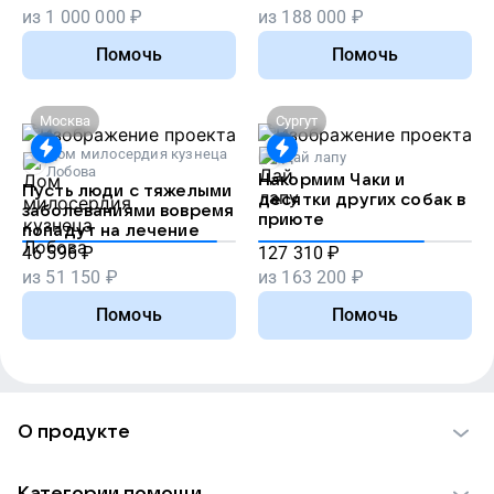
из
1 000 000
₽
из
188 000
₽
Помочь
Помочь
Москва
Сургут
Дом милосердия кузнеца
Дай лапу
Лобова
Накормим Чаки и
Пусть люди с тяжелыми
десятки других собак в
заболеваниями вовремя
приюте
попадут на лечение
46 596
₽
127 310
₽
из
51 150
₽
из
163 200
₽
Помочь
Помочь
О продукте
О проекте VK Добро