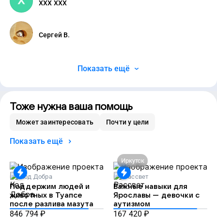
ХХХ ХХХ
Сергей В.
Показать ещё
Тоже нужна ваша помощь
Может заинтересовать
Почти у цели
Показать ещё
Иркутск
Код Добра
Рассвет
Поддержим людей и
Важные навыки для
животных в Туапсе
Ярославы — девочки с
после разлива мазута
аутизмом
846 794
₽
167 420
₽