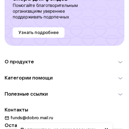
Помогайте благотворительным
организациям увереннее
поддерживать подопечных
Узнать подробнее
О продукте
О проекте VK Добро
Категории помощи
Отчеты VK Добро
Детям
Использование материалов
Полезные ссылки
Взрослым
Обратная связь
Найти фонд
Пожилым
Контакты
Для НКО
Волонтеры
Животным
funds@dobro.mail.ru
Партнерам
Добрый день
Оставайтесь с нами
Природе