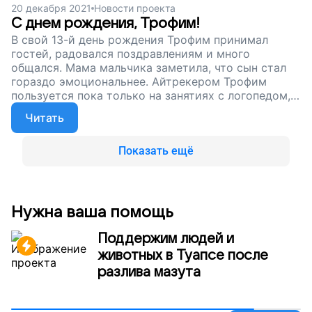
20 декабря 2021
Новости проекта
С днем рождения, Трофим!
В свой 13-й день рождения Трофим принимал
гостей, радовался поздравлениям и много
общался. Мама мальчика заметила, что сын стал
гораздо эмоциональнее. Айтрекером Трофим
пользуется пока только на занятиях с логопедом, и
этих встреч всегда очень ждет. Для него
Читать
управление взглядом – это возможность во много
раз увеличить скорость работы на компьютере.
Мы продолжаем сбор, чтобы оплатить занятия для
Показать ещё
Трофима и других ребят. Пусть они свободно
общаются и ярко выражают себя!
Нужна ваша помощь
Поддержим людей и
животных в Туапсе после
разлива мазута