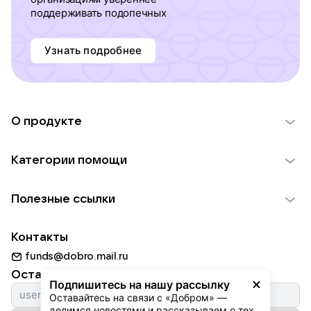
поддерживать подопечных
Узнать подробнее
О продукте
О проекте VK Добро
Категории помощи
Отчеты VK Добро
Детям
Использование материалов
Полезные ссылки
Взрослым
Обратная связь
Найти фонд
Пожилым
Контакты
Для НКО
Волонтеры
Животным
funds@dobro.mail.ru
Партнерам
Добрый день
Оставайтесь с нами
Природе
Подпишитесь на нашу рассылку
Истории
Оставайтесь на связи с «Добром» — 
Культуре
делимся новостями и рассказываем о тех, 