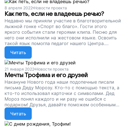
8 апреля 2022
Новости проекта
Как петь, если не владеешь речью?
Недавно мы приняли участие в благотворительной
лыжной гонке «Спорт во благо». Гости этого
яркого события стали героями клипа. Песню для
него они исполнили на жестовом языке. Освоить
такой язык помогла педагог нашего Центра.
Друзья, сейчас мы продолжаем сбор на зарплату
Читать
для специалистов, которые обучают особенных
ребят и их семьи альтернативой коммуникации.
Поддержите наш проект – поможем особым детям
21 января 2022
Новости проекта
общаться!
Мечты Трофима и его друзей
Накануне Нового года наши подопечные писали
письма Деду Морозу. Кто-то с помощью текста, а
кто-то использовал карточки с символами. Дед
Мороз понял каждого и ни разу не ошибся с
подарком! Друзья, давайте поможем особенным
ребятам общаться и находить друзей!
Читать