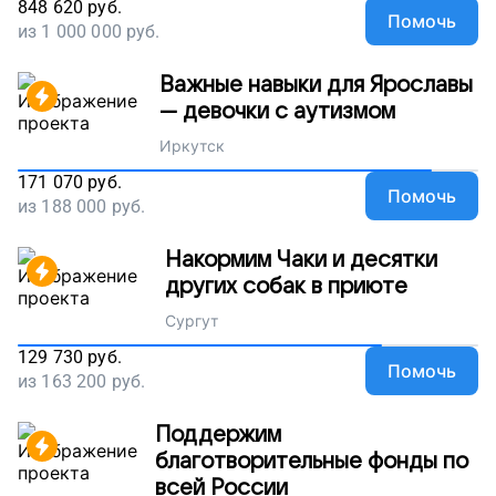
848 620
руб.
Помочь
из
1 000 000
руб.
Важные навыки для Ярославы
— девочки с аутизмом
Иркутск
171 070
руб.
Помочь
из
188 000
руб.
Накормим Чаки и десятки
других собак в приюте
Сургут
129 730
руб.
Помочь
из
163 200
руб.
Поддержим
благотворительные фонды по
всей России