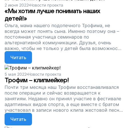
2 июня 2022
Новости проекта
«Мы хотим лучше понимать наших
детей!»
Ольга, мама нашего подопечного Трофима, не
всегда может понять сына. Именно поэтому она –
постоянная участница семинаров по
альтернативной коммуникации. Друзья, очень
важно, чтобы не только у детей была возможность
общаться, но и их близкие и друзья становились
Читать
компетентными собеседниками. Давайте им в этом
поможем. Поддержите наш проект!
5 мая 2022
Новости проекта
Трофим – клипмейкер!
Почти три месяца наш Трофим восстанавливался
после операции и сейчас возвращается к
занятиям. Недавно он принял участие в фестивале
адаптивных видов спорта, а еще вместе с братом
участвовал в записи нового клипа жестовой песни.
Друзья, наш сбор продолжается. Поддержите нас!
Читать
Подарим особенным ребятам возможность
общаться и выражать себя.