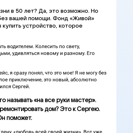
зни в 50 лет? Да, это возможно. Но
без вашей помощи. Фонд «Живой»
ы купить устройство, которое
ать водителем. Колесить по свету,
ми, удивляться новому и разному. Его
йс, я сразу понял, что это мое! Я не могу без
елое приключение, это новый, абсолютно
ился Сергей.
ято называть «на все руки мастер».
тремонтировать дом? Это к Сергею.
н поможет.
Елену, «любовь всей своей жизни». Вот уже