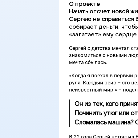
О проекте
Начать отсчет новой жи
Сергею не справиться 
собирает деньги, чтоб
«залатает» ему сердце.
Сергей с детства мечтал ст
знакомиться с новыми людь
мечта сбылась.
«Когда я поехал в первый ре
руля. Каждый рейс – это ц
неизвестный мир!» – подел
Он из тех, кого прин
Починить утюг или о
Сломалась машина? О
В 22 года Сергей встретил 