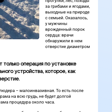
прогулки, лес, походы
за грибами и ягодами,
выходные на природе
с семьей. Оказалось,
у мужчины
врожденный порок
сердца: врачи
обнаружили в нем
отверстие диаметром
 только операция по установке
ьного устройства, которое, как
верстие.
людера – малоинвазивная. То есть после
шрама на всю грудь, не будет долгой
сама процедура около часа.