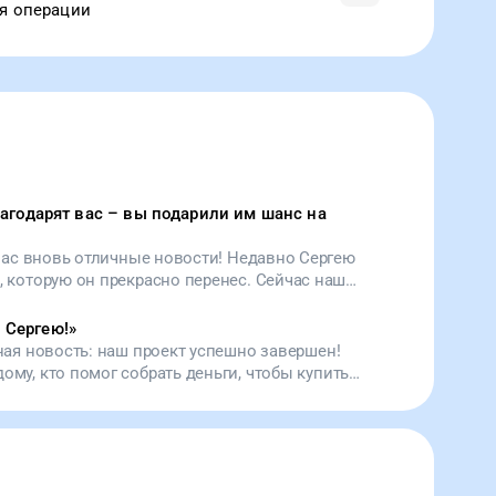
я операции
лагодарят вас – вы подарили им шанс на
 нас вновь отличные новости! Недавно Сергею
 которую он прекрасно перенес. Сейчас наш
навливается, стараясь вернуться к прежней
. Деньги, собранные в проекте, мы также
 Сергею!
»
 на помощь еще одному нашему подопечному.
чная новость: наш проект успешно завершен!
 спасли сразу двух человек. Спасибо вам за
ому, кто помог собрать деньги, чтобы купить
ное «залатать» сердце Сергею.