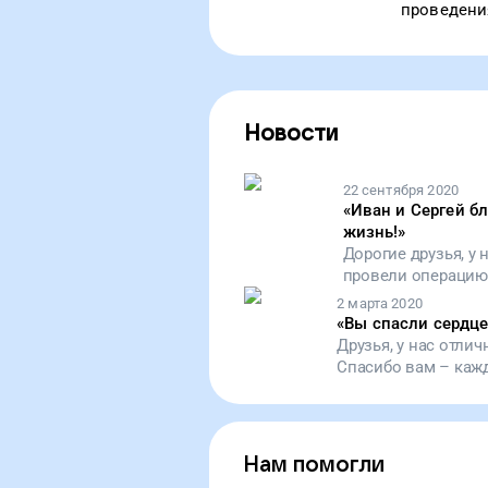
проведени
Новости
22 сентября 2020
«
Иван и Сергей б
жизнь!
»
Дорогие друзья, у
провели операцию,
подопечный восста
2 марта 2020
полноценной жизни
«
Вы спасли сердце
смогли направить
Друзья, у нас отли
Таким образом, вы
Спасибо вам – кажд
это!
устройство, способ
Нам помогли