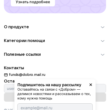
Узнать подробнее
О продукте
О проекте VK Добро
Категории помощи
Отчеты VK Добро
Детям
Использование материалов
Полезные ссылки
Взрослым
Обратная связь
Найти фонд
Пожилым
Контакты
Для НКО
Волонтеры
Животным
funds@dobro.mail.ru
Партнерам
Добрый день
Оставайтесь с нами
Природе
Подпишитесь на нашу рассылку
Истории
Оставайтесь на связи с «Добром» — 
Культуре
делимся новостями и рассказываем о тех, 
Автоплатежи
Подписаться на рассылку
Фондам
кому нужна помощь