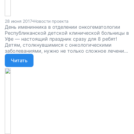
28 июня 2017
Новости проекта
День именинника в отделении онкогематологии
Республиканской детской клинической больницы в
Уфе — настоящий праздник сразу для 8 ребят!
Детям, столкнувшимися с онкологическими
заболеваниями, нужно не только сложное лечение,
но внимание и забота, праздники и подарки — все
Читать
то, что есть у их сверстников, и чего они
лишились в больнице. Помогите детям справиться
с болезнью, поддержите наш проект!