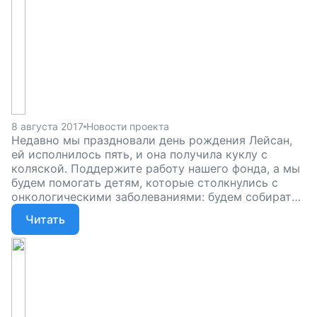
8 августа 2017
Новости проекта
Недавно мы праздновали день рождения Лейсан,
ей исполнилось пять, и она получила куклу с
коляской. Поддержите работу нашего фонда, а мы
будем помогать детям, которые столкнулись с
онкологическими заболеваниями: будем собирать
деньги на лекарства, устраивать праздники в
Читать
больнице, закупать оборудование — будем делать
все, чтобы дети победили болезнь.