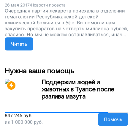
26 мая 2017
Новости проекта
Очередная партия лекарств приехала в отделении
гематологии Республиканской детской
клинической больницы в Уфе. Вы помогли нам
закупить препаратов на четверть миллиона рублей,
спасибо. Но мы не можем останавливаться, иначе
болезнь одолеет. Помогите детям победить рак,
Читать
поддержите наш проект!
Нужна ваша помощь
Поддержим людей и
животных в Туапсе после
разлива мазута
847 245
руб.
Помочь
из
1 000 000
руб.