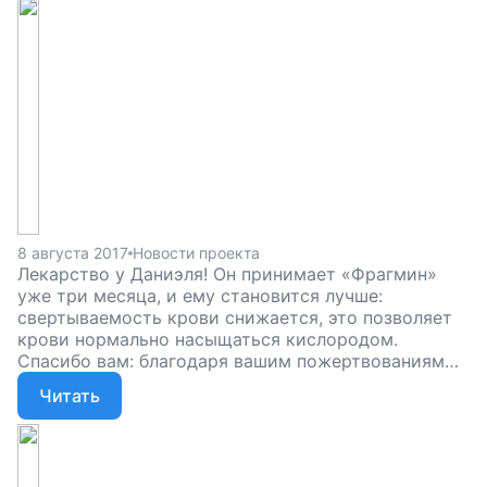
8 августа 2017
Новости проекта
Лекарство у Даниэля! Он принимает «Фрагмин»
уже три месяца, и ему становится лучше:
свертываемость крови снижается, это позволяет
крови нормально насыщаться кислородом.
Спасибо вам: благодаря вашим пожертвованиям
фонд может продолжать работать и справляться
Читать
мальчикам и девочкам с тяжелыми болезнями.
Помогите нашим подопечным победить рак и
вернуться домой, в детство, поддержите наш
проект!