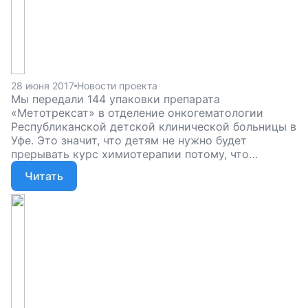
28 июня 2017
Новости проекта
Мы передали 144 упаковки препарата
«Метотрексат» в отделение онкогематологии
Республиканской детской клинической больницы в
Уфе. Это значит, что детям не нужно будет
прерывать курс химиотерапии потому, что
лекарства закончились. Помогите нам
Читать
моментально реагировать на любую просьбу о
помощи, никому не отказывая, поддержите наш
проект!