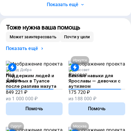
Показать ещё
Тоже нужна ваша помощь
Может заинтересовать
Почти у цели
Показать ещё
Иркутск
Код Добра
Рассвет
Поддержим людей и
Важные навыки для
животных в Туапсе
Ярославы — девочки с
после разлива мазута
аутизмом
849 221
₽
175 720
₽
из
1 000 000
₽
из
188 000
₽
Помочь
Помочь
Сургут
Москва