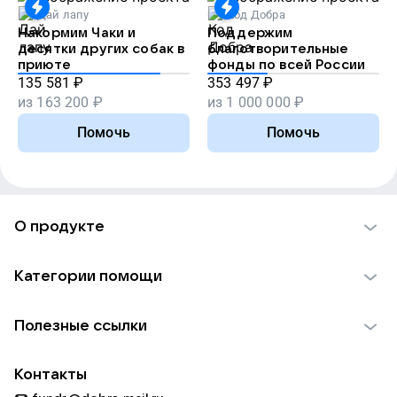
Дай лапу
Код Добра
Накормим Чаки и
Поддержим
десятки других собак в
благотворительные
приюте
фонды по всей России
135 581
₽
353 497
₽
из
163 200
₽
из
1 000 000
₽
Помочь
Помочь
О продукте
О проекте VK Добро
Категории помощи
Отчеты VK Добро
Детям
Использование материалов
Полезные ссылки
Взрослым
Обратная связь
Найти фонд
Пожилым
Контакты
Для НКО
Волонтеры
Животным