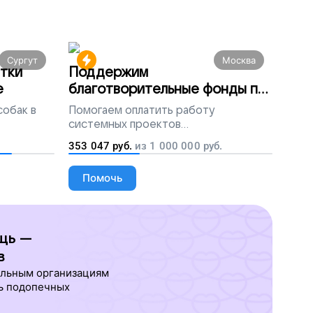
Сургут
Москва
тки
Поддержим
е
благотворительные фонды по
всей России
собак в
Помогаем
оплатить работу
системных проектов
благотворительных организаций
353 047
руб.
из
1 000 000
руб.
Помочь
щь —
в
ельным организациям
ь подопечных