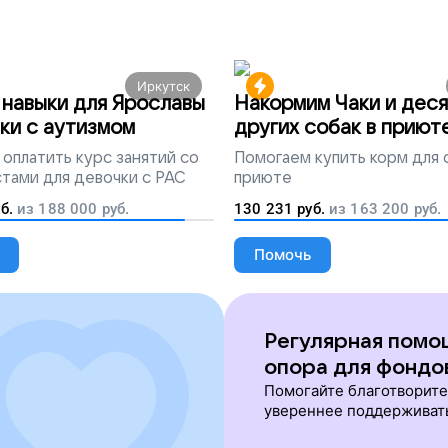
Иркутск
навыки для Ярославы
Накормим Чаки и деся
ки с аутизмом
других собак в приют
оплатить курс занятий со
Помогаем
купить корм для 
тами для девочки с РАС
приюте
б.
из
188 000
руб.
130 231
руб.
из
163 200
руб.
Помочь
Регулярная помо
опора для фондо
Помогайте благотворит
увереннее поддерживат