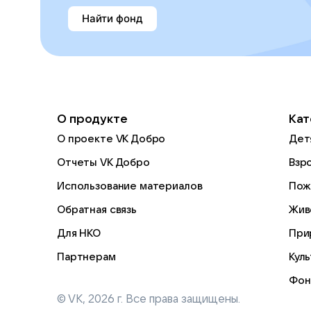
Найти фонд
О продукте
Кат
О проекте VK Добро
Дет
Отчеты VK Добро
Взр
Использование материалов
Пож
Обратная связь
Жив
Для НКО
При
Партнерам
Кул
Фон
© VK,
2026
г. Все права защищены.