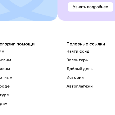
Узнать подробнее
егории помощи
Полезные ссылки
ям
Найти фонд
ослым
Волонтеры
илым
Добрый день
отным
Истории
роде
Автоплатежи
ьтуре
дам