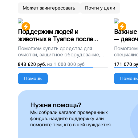
Может заинтересовать
Почти у цели
Поддержим людей и
Важные 
животных в Туапсе после
— девоч
разлива мазута
Помогаем
купить средства для
Помогаем
очистки, защитное оборудование,
специалис
лекарства, корм и предметы первой
848 620
руб.
из
1 000 000
руб.
171 070
ру
необходимости
Помочь
Помочь
Нужна помощь?
Мы собрали каталог проверенных
фондов: найдите поддержку или
помогите тем, кто в ней нуждается