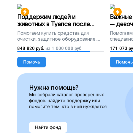
Поддержим людей и
Важные 
животных в Туапсе после
— девоч
разлива мазута
Помогаем
купить средства для
Помогаем
очистки, защитное оборудование,
специалис
лекарства, корм и предметы первой
848 820
руб.
из
1 000 000
руб.
171 073
ру
необходимости
Помочь
Помочь
Нужна помощь?
Мы собрали каталог проверенных
фондов: найдите поддержку или
помогите тем, кто в ней нуждается
Найти фонд