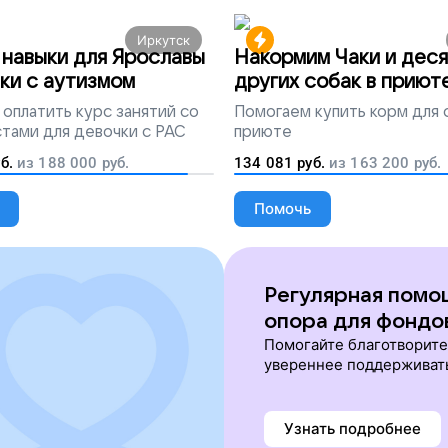
Иркутск
навыки для Ярославы
Накормим Чаки и деся
ки с аутизмом
других собак в приют
оплатить курс занятий со
Помогаем
купить корм для 
тами для девочки с РАС
приюте
б.
из
188 000
руб.
134 081
руб.
из
163 200
руб.
Помочь
Регулярная помо
опора для фондо
Помогайте благотворит
увереннее поддерживат
Узнать подробнее