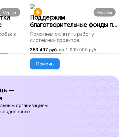
Сургут
Москва
тки
Поддержим
е
благотворительные фонды по
всей России
собак в
Помогаем
оплатить работу
системных проектов
благотворительных организаций
353 497
руб.
из
1 000 000
руб.
Помочь
щь —
в
ельным организациям
ь подопечных