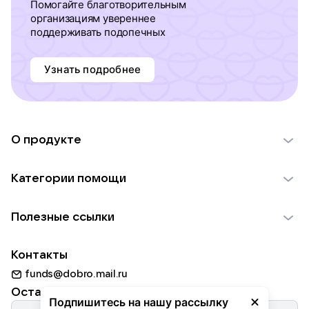
Помогайте благотворительным
организациям увереннее
поддерживать подопечных
Узнать подробнее
О продукте
О проекте VK Добро
Категории помощи
Отчеты VK Добро
Детям
Использование материалов
Полезные ссылки
Взрослым
Обратная связь
Найти фонд
Пожилым
Контакты
Для НКО
Волонтеры
Животным
funds@dobro.mail.ru
Партнерам
Добрый день
Оставайтесь с нами
Природе
Подпишитесь на нашу рассылку