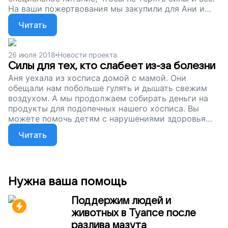
На ваши пожертвования мы закупили для Ани и
других пациентов Казанского хосписа
Читать
специализированное питание «Нутрикомп
файбер». Теперь дети будут сытыми и сильными.
Мы продолжаем собирать деньги, чтобы дети ели
26 июля 2018
Новости проекта
досыта и не слабели. Поддержите наш проект.
Силы для тех, кто слабеет из-за болезни
Аня уехала из хосписа домой с мамой. Они
обещали нам побольше гулять и дышать свежим
воздухом. А мы продолжаем собирать деньги на
продукты для подопечных нашего хосписа. Вы
можете помочь детям с нарушениями здоровья
сохранить силы, замедлить болезнь и подарить им
Читать
время. Просто поддержите наш проект!
Нужна ваша помощь
Поддержим людей и
животных в Туапсе после
разлива мазута