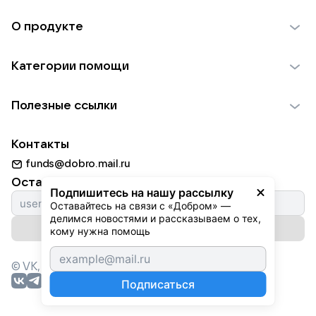
О продукте
О проекте VK Добро
Категории помощи
Отчеты VK Добро
Детям
Использование материалов
Полезные ссылки
Взрослым
Обратная связь
Найти фонд
Пожилым
Контакты
Для НКО
Волонтеры
Животным
funds@dobro.mail.ru
Партнерам
Добрый день
Оставайтесь с нами
Природе
Подпишитесь на нашу рассылку
Истории
Оставайтесь на связи с «Добром» — 
Культуре
делимся новостями и рассказываем о тех, 
Автоплатежи
Подписаться на рассылку
Фондам
кому нужна помощь
© VK,
2026
г. Все права защищены.
Подписаться