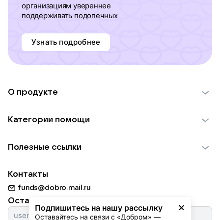
организациям увереннее
поддерживать подопечных
Узнать подробнее
О продукте
О проекте VK Добро
Категории помощи
Отчеты VK Добро
Детям
Использование материалов
Полезные ссылки
Взрослым
Обратная связь
Найти фонд
Пожилым
Контакты
Для НКО
Волонтеры
Животным
funds@dobro.mail.ru
Партнерам
Добрый день
Оставайтесь с нами
Природе
Подпишитесь на нашу рассылку
Истории
Оставайтесь на связи с «Добром» — 
Культуре