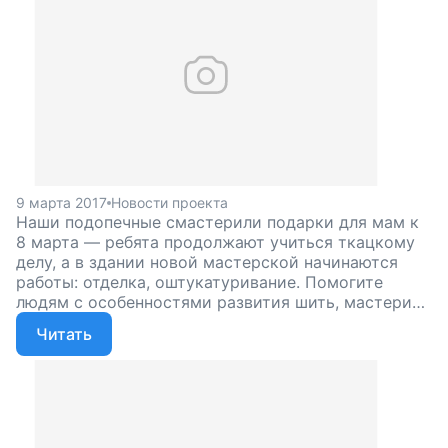
9 марта 2017
Новости проекта
Наши подопечные смастерили подарки для мам к
8 марта — ребята продолжают учиться ткацкому
делу, а в здании новой мастерской начинаются
работы: отделка, оштукатуривание. Помогите
людям с особенностями развития шить, мастерить
подарки и чувствовать себя нужными, поддержите
Читать
наш проект!