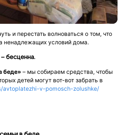
уть и перестать волноваться о том, что
за ненадлежащих условий дома.
– бесценна.
в беде»
– мы собираем средства, чтобы
орых детей могут вот-вот забрать в
cts/avtoplatezhi-v-pomosch-zolushke/
 семьи в беде