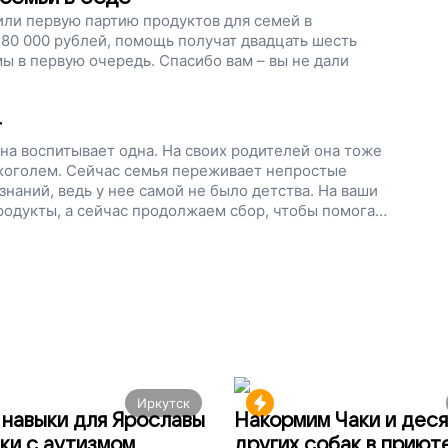
или первую партию продуктов для семей в
 80 000 рублей, помощь получат двадцать шесть
 в первую очередь. Спасибо вам – вы не дали
т
она воспитывает одна. На своих родителей она тоже
лкоголем. Сейчас семья переживает непростые
знаний, ведь у нее самой не было детства. На ваши
одукты, а сейчас продолжаем сбор, чтобы помогать
не разлучаться с родителями, поддержите наш
Иркутск
навыки для Ярославы
Накормим Чаки и деся
ки с аутизмом
других собак в приют