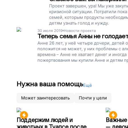
Проект завершен, ура! Мы уже закуп
кризисной ситуации. Потратили пока
семей, которым продукты необходимы
детям узнать голод и нужду.
30 июля 2019
Новости проекта
Теперь семья Анны не голодае
Анне 26 лет, у неё четыре дочери, детей 
положится не может, у них проблемы с а
времена – Анне не хватает денег и иногда 
пожертвования мы купили Анне и детям пр
другим таким же семьям. Помогите детям 
проект!
Нужна ваша помощь
Ещё
Может заинтересовать
Почти у цели
Поддержим людей и
Важные 
животных в Туапсе после
— девоч