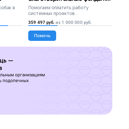
всей России
собак в
Помогаем
оплатить работу
системных проектов
благотворительных организаций
359 497
руб.
из
1 000 000
руб.
Помочь
щь —
в
ельным организациям
ь подопечных