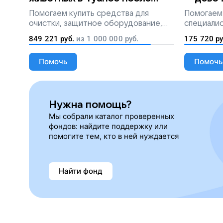
разлива мазута
Помогаем
купить средства для
Помогаем
очистки, защитное оборудование,
специалис
лекарства, корм и предметы первой
849 221
руб.
из
1 000 000
руб.
175 720
ру
необходимости
Помочь
Помочь
Нужна помощь?
Мы собрали каталог проверенных
фондов: найдите поддержку или
помогите тем, кто в ней нуждается
Найти фонд