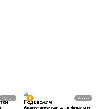
Сургут
Москва
тки
Поддержим
е
благотворительные фонды по