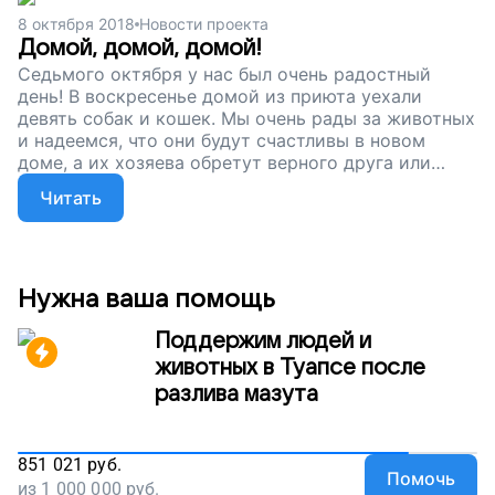
8 октября 2018
Новости проекта
Домой, домой, домой!
Седьмого октября у нас был очень радостный
день! В воскресенье домой из приюта уехали
девять собак и кошек. Мы очень рады за животных
и надеемся, что они будут счастливы в новом
доме, а их хозяева обретут верного друга или
подругу. Сейчас мы продолжаем собирать деньги,
Читать
чтобы помогать бездомным животным дождаться
новых хозяев и забыть об улице, голоде и холоде.
Поддержите наш проект !
Нужна ваша помощь
Поддержим людей и
животных в Туапсе после
разлива мазута
851 021
руб.
Помочь
из
1 000 000
руб.