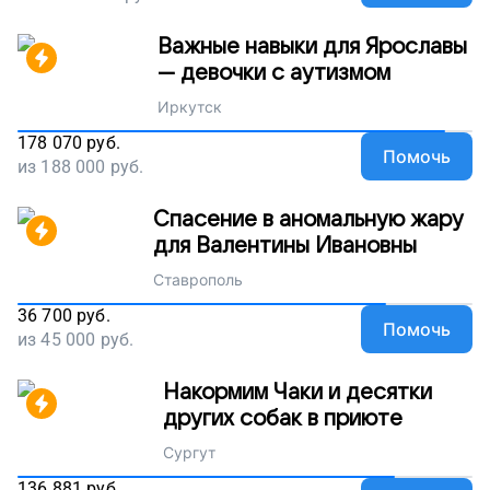
Важные навыки для Ярославы
— девочки с аутизмом
Иркутск
178 070
руб.
Помочь
из
188 000
руб.
Спасение в аномальную жару
для Валентины Ивановны
Ставрополь
36 700
руб.
Помочь
из
45 000
руб.
Накормим Чаки и десятки
других собак в приюте
Сургут
136 881
руб.