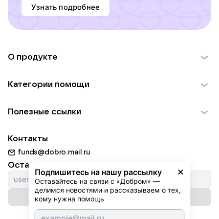
Узнать подробнее
О продукте
О проекте VK Добро
Категории помощи
Отчеты VK Добро
Детям
Использование материалов
Полезные ссылки
Взрослым
Обратная связь
Найти фонд
Пожилым
Контакты
Для НКО
Волонтеры
Животным
funds@dobro.mail.ru
Партнерам
Добрый день
Оставайтесь с нами
Природе
Подпишитесь на нашу рассылку
Истории
Оставайтесь на связи с «Добром» — 
Культуре
делимся новостями и рассказываем о тех, 
Автоплатежи
Подписаться на рассылку
Фондам
кому нужна помощь