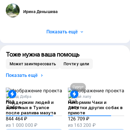
Ирина Денышева
Показать ещё
Тоже нужна ваша помощь
Может заинтересовать
Почти у цели
Показать ещё
Сургут
Код Добра
Дай лапу
Поддержим людей и
Накормим Чаки и
животных в Туапсе
десятки других собак в
после разлива мазута
приюте
844 464
₽
126 709
₽
из
1 000 000
₽
из
163 200
₽