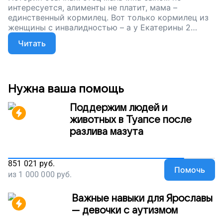
интересуется, алименты не платит, мама –
единственный кормилец. Вот только кормилец из
женщины с инвалидностью – а у Екатерины 2
группа и передвигается она в инвалидной коляске
Читать
– не очень-то успешный...
Нужна ваша помощь
Поддержим людей и
животных в Туапсе после
разлива мазута
851 021
руб.
Помочь
из
1 000 000
руб.
Важные навыки для Ярославы
— девочки с аутизмом