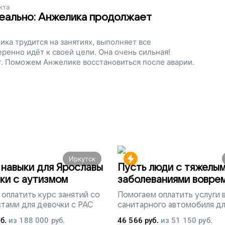
кта
еально: Анжелика продолжает
ика трудится на занятиях, выполняет все
ренно идёт к своей цели. Она очень сильная!
т. Поможем Анжелике восстановиться после аварии.
Иркутск
навыки для Ярославы
Пусть люди с тяжелы
ки с аутизмом
заболеваниями вовре
попадут на лечение
оплатить курс занятий со
Помогаем
оплатить услуги
тами для девочки с РАС
санитарного автомобиля д
перевозки тяжелобольных 
б.
из
188 000
руб.
46 566
руб.
из
51 150
руб.