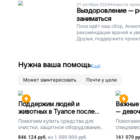
21 октября 2024
Новости прое
Выздоровление — р
заниматься
Пока идёт наш сбор, Анжел
рекомендации врачей и уве
Друзья, поддержите проек
Нужна ваша помощь
Ещё
Может заинтересовать
Почти у цели
Поддержим людей и
Важные 
животных в Туапсе после
— девоч
разлива мазута
Помогаем
купить средства для
Помогаем
очистки, защитное оборудование,
специалис
лекарства, корм и предметы первой
846 124
руб.
из
1 000 000
руб.
161 070
ру
необходимости