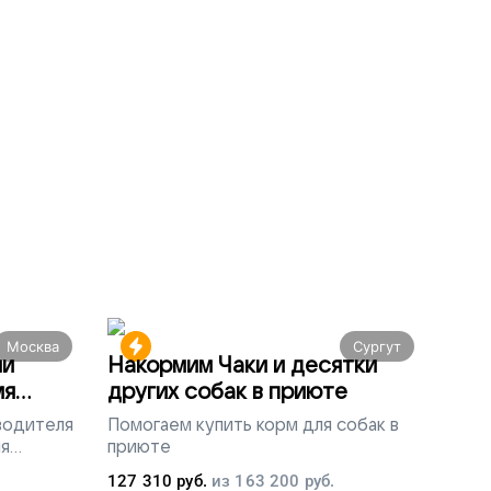
Москва
Сургут
ми
Накормим Чаки и десятки
мя
других собак в приюте
 водителя
Помогаем
купить корм для собак в
ля
приюте
людей
127 310
руб.
из
163 200
руб.