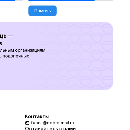
Помочь
щь —
в
ельным организациям
ь подопечных
Контакты
funds@dobro.mail.ru
Оставайтесь с нами