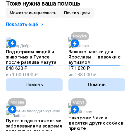
Тоже нужна ваша помощь
Может заинтересовать
Почти у цели
Показать ещё
Иркутск
Код Добра
Рассвет
Поддержим людей и
Важные навыки для
животных в Туапсе
Ярославы — девочки с
после разлива мазута
аутизмом
848 620
₽
171 020
₽
из
1 000 000
₽
из
188 000
₽
Помочь
Помочь
Москва
Сургут
Дом милосердия кузнеца
Дай лапу
Лобова
Накормим Чаки и
Пусть люди с тяжелыми
десятки других собак в
заболеваниями вовремя
приюте