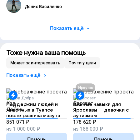
Денис Василенко
Показать ещё
Тоже нужна ваша помощь
Может заинтересовать
Почти у цели
Показать ещё
Иркутск
Код Добра
Рассвет
Поддержим людей и
Важные навыки для
животных в Туапсе
Ярославы — девочки с
после разлива мазута
аутизмом
851 071
₽
178 620
₽
из
1 000 000
₽
из
188 000
₽
Помочь
Помочь