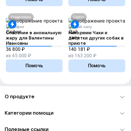
Ставрополь
Сургут
София
Дай лапу
Спасение в аномальную
Накормим Чаки и
жару для Валентины
десятки других собак в
Ивановны
приюте
36 800
₽
140 181
₽
из
45 000
₽
из
163 200
₽
Помочь
Помочь
О продукте
О проекте VK Добро
Категории помощи
Отчеты VK Добро
Детям
Использование материалов
Полезные ссылки