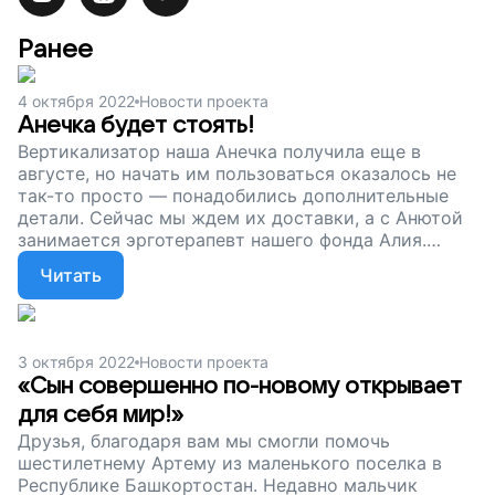
Ранее
4 октября 2022
Новости проекта
Анечка будет стоять!
Вертикализатор наша Анечка получила еще в
августе, но начать им пользоваться оказалось не
так-то просто — понадобились дополнительные
детали. Сейчас мы ждем их доставки, а с Анютой
занимается эрготерапевт нашего фонда Алия.
Именно она скоро займется настройкой
Читать
вертикализатора для Ани. Друзья, спасибо за вашу
поддержку и неравнодушие! Благодаря вам уже
совсем скоро Анечка встанет на ноги и взглянет на
мир по-новому.
3 октября 2022
Новости проекта
«Сын совершенно по-новому открывает
для себя мир!»
Друзья, благодаря вам мы смогли помочь
шестилетнему Артему из маленького поселка в
Республике Башкортостан. Недавно мальчик