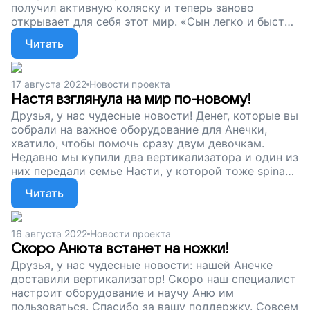
получил активную коляску и теперь заново
открывает для себя этот мир. «Сын легко и быстро
ездит по дому, один ходит на прогулки.
Читать
Поразительно, как быстро он повзрослел!» —
пишет нам мама Тёмы. Друзья, без вас все эти
большие и маленькие чудеса были бы просто
17 августа 2022
Новости проекта
невозможны. Спасибо за то, что поддерживаете
Настя взглянула на мир по-новому!
наши проекты!
Друзья, у нас чудесные новости! Денег, которые вы
собрали на важное оборудование для Анечки,
хватило, чтобы помочь сразу двум девочкам.
Недавно мы купили два вертикализатора и один из
них передали семье Насти, у которой тоже spina
bifida. До этого она проводила весь день, сидя в
Читать
кресле. Можете представить ее восторг, когда
девочка впервые встала на ноги? Теперь Настя
смотрит на мир с высоты своего роста, а ее мама
16 августа 2022
Новости проекта
уверена, что дочка развивается правильно.
Скоро Анюта встанет на ножки!
Спасибо за то, что помогаете нашим подопечным и
Друзья, у нас чудесные новости: нашей Анечке
их близким!
доставили вертикализатор! Скоро наш специалист
настроит оборудование и научу Аню им
пользоваться. Спасибо за вашу поддержку. Совсем