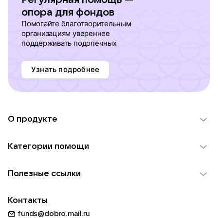
опора для фондов
Помогайте благотворительным
организациям увереннее
поддерживать подопечных
Узнать подробнее
О продукте
О проекте VK Добро
Категории помощи
Отчеты VK Добро
Детям
Использование материалов
Полезные ссылки
Взрослым
Обратная связь
Найти фонд
Пожилым
Контакты
Для НКО
Волонтеры
Животным
funds@dobro.mail.ru
Партнерам