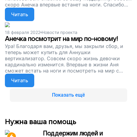
скоро Анечка впервые встанет на ноги. Спасибо
вам за то, что это стало возможным!
Читать
18 февраля 2022
Новости проекта
Анечка посмотрит на мир по-новому!
Ура! Благодаря вам, друзья, мы закрыли сбор, и
теперь может купить для Аннушки
вертикализатор. Совсем скоро жизнь девочки
кардинально изменится. Впервые в жизни Аня
сможет встать на ноги и посмотреть на мир с
высоты своего роста. Спасибо за вашу поддержку
Читать
и неравнодушие!
Показать ещё
Нужна ваша помощь
Поддержим людей и