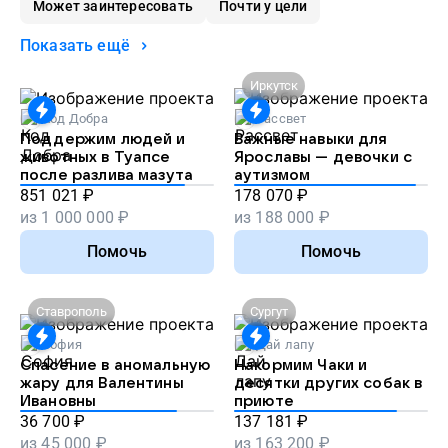
Может заинтересовать
Почти у цели
Показать ещё
Иркутск
Код Добра
Рассвет
Поддержим людей и
Важные навыки для
животных в Туапсе
Ярославы — девочки с
после разлива мазута
аутизмом
851 021
₽
178 070
₽
из
1 000 000
₽
из
188 000
₽
Помочь
Помочь
Ставрополь
Сургут
София
Дай лапу
Спасение в аномальную
Накормим Чаки и
жару для Валентины
десятки других собак в
Ивановны
приюте
36 700
₽
137 181
₽
из
45 000
₽
из
163 200
₽