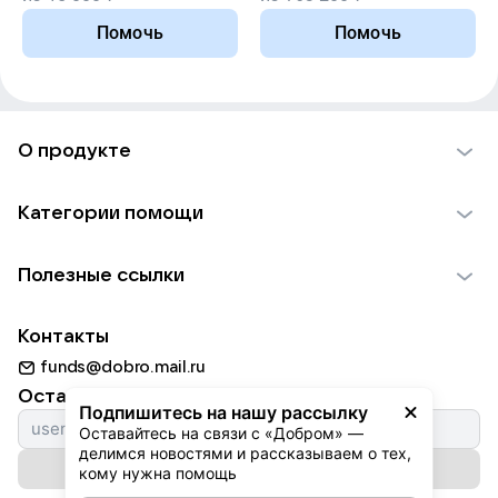
Помочь
Помочь
О продукте
О проекте VK Добро
Категории помощи
Отчеты VK Добро
Детям
Использование материалов
Полезные ссылки
Взрослым
Обратная связь
Найти фонд
Пожилым
Контакты
Для НКО
Волонтеры
Животным
funds@dobro.mail.ru
Партнерам
Добрый день
Оставайтесь с нами
Природе
Подпишитесь на нашу рассылку
Истории
Оставайтесь на связи с «Добром» — 
Культуре
делимся новостями и рассказываем о тех, 
Автоплатежи
Подписаться на рассылку
Фондам
кому нужна помощь