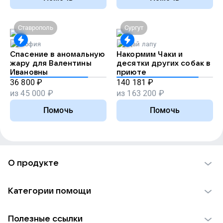
Ставрополь
Сургут
София
Дай лапу
Спасение в аномальную
Накормим Чаки и
жару для Валентины
десятки других собак в
Ивановны
приюте
36 800
₽
140 181
₽
из
45 000
₽
из
163 200
₽
Помочь
Помочь
О продукте
О проекте VK Добро
Категории помощи
Отчеты VK Добро
Детям
Использование материалов
Полезные ссылки