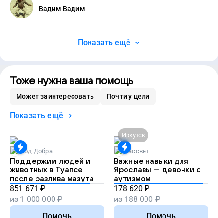
Вадим Вадим
Показать ещё
Тоже нужна ваша помощь
Может заинтересовать
Почти у цели
Показать ещё
Иркутск
Код Добра
Рассвет
Поддержим людей и
Важные навыки для
животных в Туапсе
Ярославы — девочки с
после разлива мазута
аутизмом
851 671
₽
178 620
₽
из
1 000 000
₽
из
188 000
₽
Помочь
Помочь