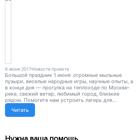
6 июня 2017
Новости проекта
Большой праздник 1 июня: огромные мыльные
пузыри, веселые народные игры, научные опыты, а
в конце дня — прогулка на теплоходе по Москве-
реке, свежий ветер, любимый город, близкие
рядом. Помогите нам устроить лагерь для
особенных детей, чтобы таких чудесных мгновений
Читать
в их жизни стало еще больше, поддержите наш
проект!
Нужна ваша помощь