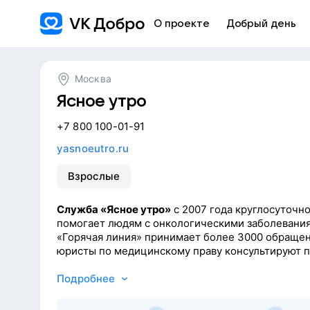
О проекте
Добрый день
Москва
Ясное утро
+7 800 100-01-91
yasnoeutro.ru
Взрослые
Служба «Ясное утро»
с 2007 года круглосуточно
помогает людям с онкологическими заболевания
«Горячая линия» принимает более 3000 обращен
юристы по медицинскому праву консультируют 
поддержке, правам пациента и вопросам лечени
Подробнее
Помимо линии, «Ясное утро» развивает очные п
консультации, обучающие программы и курсы п