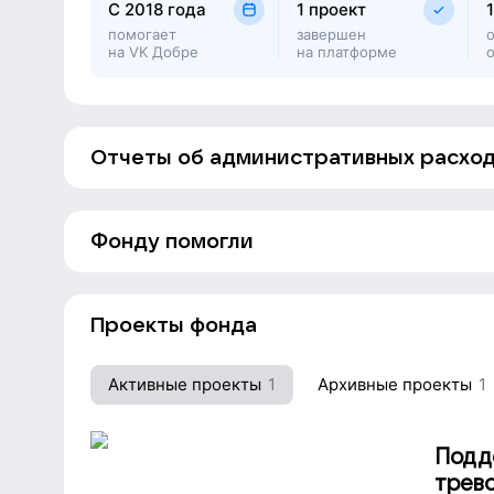
C 2018 года
1 проект
для специалистов, а также выпускает полезные 
помогает
завершен
и их близких.
на VK Добре
на платформе
Главная цель — поддержать человека и его семь
Отчеты об административных расхо
Фонду помогли
Татьяна
Егор Сивяков
Афанасьева
Проекты фонда
Татьяна
Татьяна
Афанасьева
Афанасьева
Активные проекты
1
Архивные проекты
1
Подд
трев