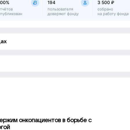
100%
194
3 500 ₽
материалы для пациентов
отчётов
пользователя
собрано
опубликован
доверяют фонду
на работу фонда
ю на всех этапах лечения.
дах
Отчётов пока нет
Татьяна
Полина Мусаева
Афанасьева
Егор Сивяков
ержим онкопациентов в борьбе с
огой