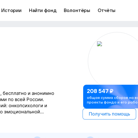
Истории
Найти фонд
Волонтёры
Отчёты
208 547
₽
, бесплатно и анонимно
общая сумма сборов на в
ми по всей России.
проекты фонда и его рабо
ий: онкопсихологи и
по эмоциональной
Получить помощь
я.
сихологические
овышения квалификации