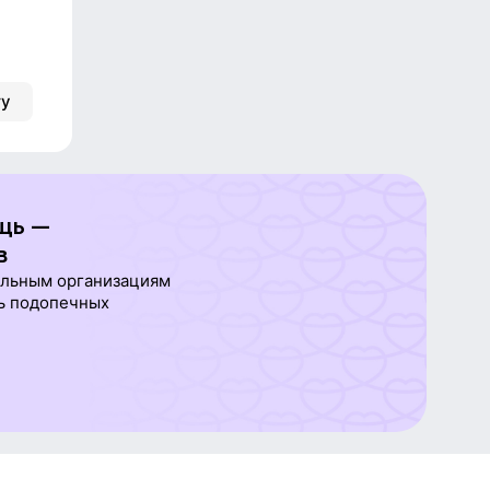
ту
щь —
в
ельным организациям
ь подопечных