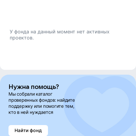
Содействие выявлению больных с
патологиями гипофиза
(распространение информации, ранняя
диагностика);
У фонда на данный момент нет активных
Развитие системы медицинского
проектов.
обслуживания пациентов с патологией
гипофиза (нормативное обеспечение,
реестр пациентов, стандарты лечения,
хирургические центры, обеспечение
лекарствами);
Повышение качества жизни пациентов
Нужна помощь?
Мы собрали каталог
с патологией гипофиза (обучение,
проверенных фондов: найдите
социализация, юридическая
поддержку или помогите тем,
поддержка, психологическая
кто в ней нуждается
поддержка, мониторинг качества
жизни).
Найти фонд