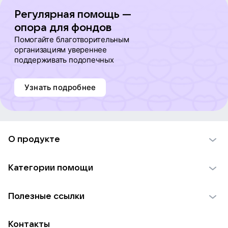
Регулярная помощь —
опора для фондов
Помогайте благотворительным
организациям увереннее
поддерживать подопечных
Узнать подробнее
О продукте
О проекте VK Добро
Категории помощи
Отчеты VK Добро
Детям
Использование материалов
Полезные ссылки
Взрослым
Обратная связь
Найти фонд
Пожилым
Контакты
Для НКО