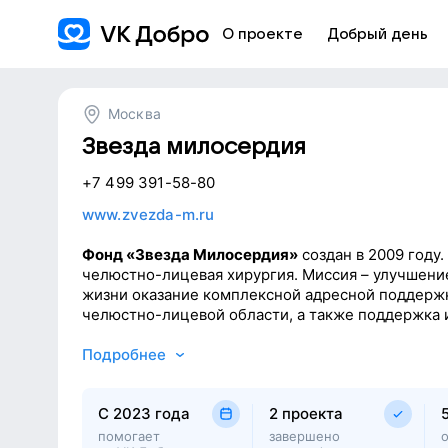
О проекте
Добрый день
Москва
Звезда милосердия
+7 499 391-58-80
www.zvezda-m.ru
Фонд «Звезда Милосердия»
создан в 2009 году
челюстно-лицевая хирургия. Миссия – улучшени
жизни оказание комплексной адресной поддерж
челюстно-лицевой области, а также поддержка 
Фонд оплачивает эндопротезы и имплантаты, ор
Подробнее
реабилитацию, генетические исследования, тра
месту лечения и проживание. Оказывает психо
C 2023 года
2 проекта
поддержку по медицинским вопросам. Проводи
информационно-просветительскую работу об осо
помогает
завершено