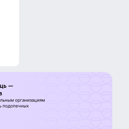
щь —
в
ельным организациям
ь подопечных