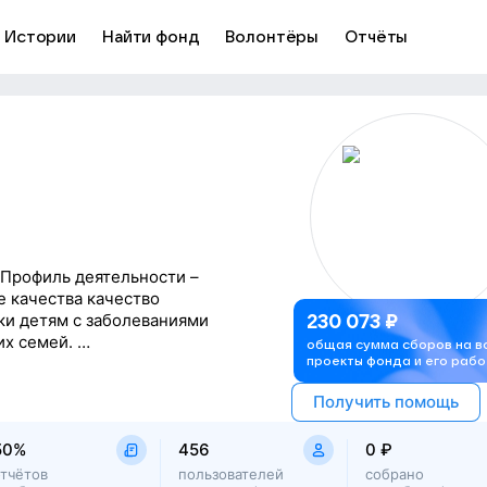
Истории
Найти фонд
Волонтёры
Отчёты
. Профиль деятельности –
е качества качество
ки детям с заболеваниями
230 073
₽
их семей.
общая сумма сборов на в
проекты фонда и его рабо
тодонтическую
Получить помощь
нспортные расходы к
логическую и юридическую
50%
456
0 ₽
т большую
бенностях диагноза для
отчётов
пользователей
собрано