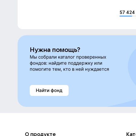
улучшение эмоционального климата в семье и 
семей с детьми, затронутых ВИЧ и другими СЗЗ.
57 424
Нужна помощь?
Мы собрали каталог проверенных
фондов: найдите поддержку или
помогите тем, кто в ней нуждается
Найти фонд
О продукте
Кат