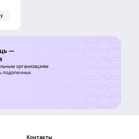
ту
щь —
в
ельным организациям
ь подопечных
Контакты