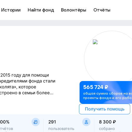
Истории
Найти фонд
Волонтёры
Отчёты
 2015 году для помощи
чредителями фонда стали
олята», которое
565 724
₽
устроено в семьи более
общая сумма сборов на в
 Постепенно
проекты фонда и его рабо
ругими социально
Получить помощь
100%
291
8 300 ₽
о значимыми
циализации и взросления,
отчётов
пользователь
собрано