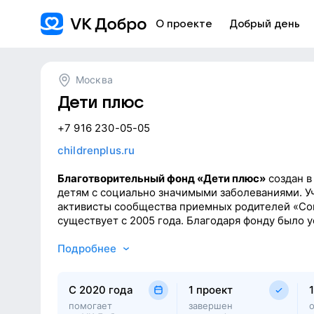
О проекте
Добрый день
Москва
Дети плюс
+7 916 230-05-05
childrenplus.ru
Благотворительный фонд «Дети плюс»
создан в
детям с социально значимыми заболеваниями. У
активисты сообщества приемных родителей «Сок
существует с 2005 года. Благодаря фонду было 
400 детей-сирот, рожденных женщинами с ВИЧ.
деятельность фонда расширилась и на детей с д
Подробнее
значимыми заболеваниями.
C 2020 года
1 проект
Наша цель — улучшить жизнь детей с социальн
заболеваниями (СЗЗ), создать условия для их со
помогает
завершен