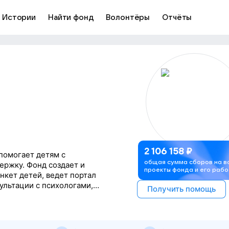
Истории
Найти фонд
Волонтёры
Отчёты
2 106 158
₽
помогает детям с
общая сумма сборов на в
ржку. Фонд создает и
проекты фонда и его рабо
нкет детей, ведет портал
ультации с психологами,
Получить помощь
 а также обучающие
емья, забота и шанс на