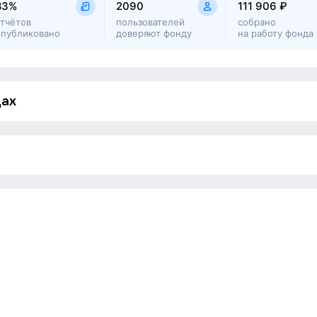
83%
2090
111 906 ₽
отчётов
пользователей
собрано
опубликовано
доверяют фонду
на работу фонда
дах
Отчётов пока нет
ва
Victoria Semper
Алексей Ровнов
Жанна Забора
Тимур Билалов
1
Алексей Ровнов
Elena M
Наталья