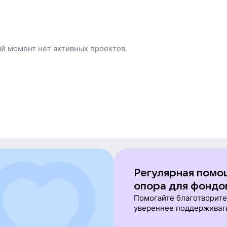
Ирина Власова
Свирюкова
Показать ещё
ый момент нет активных проектов.
Регулярная помо
опора для фондо
Помогайте благотворит
увереннее поддерживат