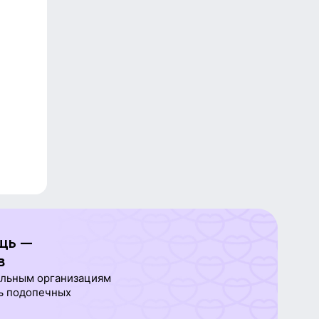
щь —
в
ельным организациям
ь подопечных