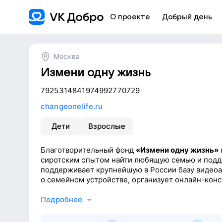
О проекте
Добрый день
Москва
Измени одну жизнь
7925314841974992770729
changeonelife.ru
Дети
Взрослые
Благотворительный фонд
«Измени одну жизнь»
сиротским опытом найти любящую семью и подде
поддерживает крупнейшую в России базу видеоа
о семейном устройстве, организует онлайн-конс
медицинскими и юридическими специалистами,
программы для приемных родителей.
Подробнее
Миссия фонда — чтобы у каждого ребенка была с