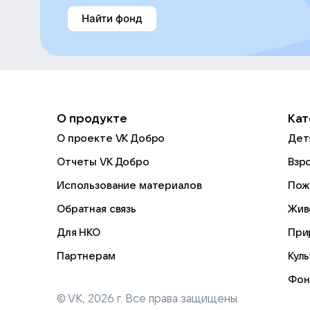
Найти фонд
О продукте
Кат
О проекте VK Добро
Дет
Отчеты VK Добро
Взр
Использование материалов
Пож
Обратная связь
Жив
Для НКО
При
Партнерам
Кул
Фон
© VK,
2026
г. Все права защищены.