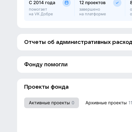
C 2014 года
12 проектов
счастливое будущее.
помогает
завершено
на VK Добре
на платформе
Отчеты об административных расхо
Фонду помогли
Наталья
Ирина Власо
Свирюкова
Проекты фонда
ринат
Elena M
хакимьянов
Активные проекты
0
Архивные проекты
1
Ксения
Павел Турчин
Аввакумова
ринат
Ксения