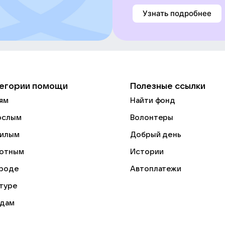
Узнать подробнее
егории помощи
Полезные ссылки
ям
Найти фонд
ослым
Волонтеры
илым
Добрый день
отным
Истории
роде
Автоплатежи
ьтуре
дам