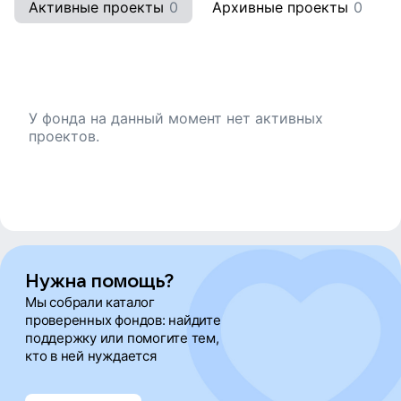
онкоцентров на сайте программы «Онконавигатор» —
Активные проекты
0
Архивные проекты
0
о лечении, восстановлении и возвращении к
привычной жизни.
- проводим различные исследования, чтобы сделать
онлайн-среду доступной, исходя из реальных
потребностей людей с инвалидностью.
У фонда на данный момент нет активных
проектов.
- консультируем (психологи, юристы) людей с
инвалидностью и их близких.
Нужна помощь?
Мы собрали каталог
проверенных фондов: найдите
поддержку или помогите тем,
кто в ней нуждается