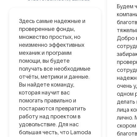
Будем ч
компани
Здесь самые надежные и
благот
проверенные фонды,
тяжелы
множество простых, но
Добро 
неизменно эффективных
сотруд
механик и программ
забираю
помощи, вы будете
провер
получать все необходимые
сотруд
отчёты, метрики и данные.
надежн
Вы найдете команду,
очень у
которая научит вас
одном 
помогать правильно и
делать 
постараются превратить
лица ко
работу над проектом в
лично. 
удовольствие. Для нас
скором
большая честь, что Lamoda
благот