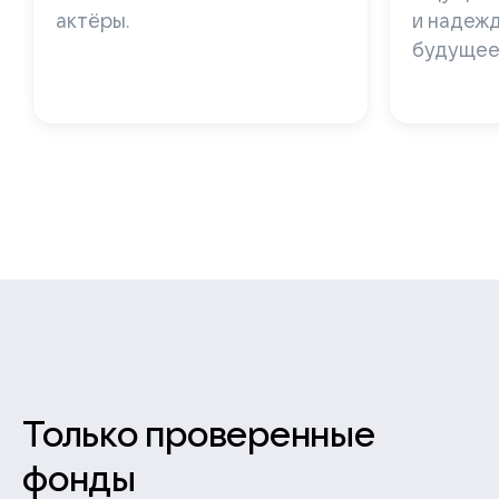
актёры.
и надежд
будущее
Только проверенные
фонды