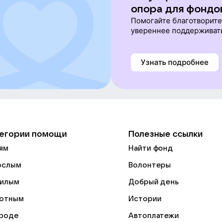
опора для фондо
Помогайте благотворит
увереннее поддерживат
Узнать подробнее
егории помощи
Полезные ссылки
ям
Найти фонд
ослым
Волонтеры
илым
Добрый день
отным
Истории
роде
Автоплатежи