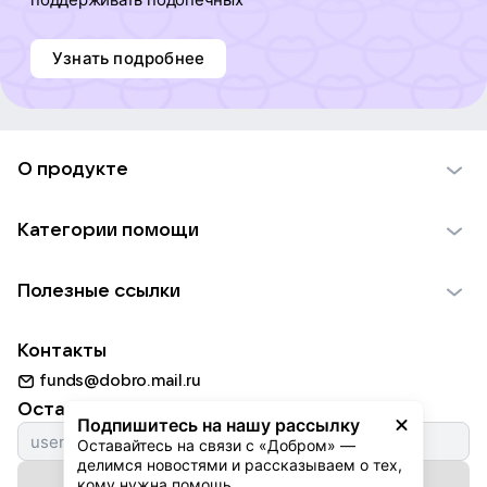
Узнать подробнее
О продукте
О проекте VK Добро
Категории помощи
Отчеты VK Добро
Детям
Использование материалов
Полезные ссылки
Взрослым
Обратная связь
Найти фонд
Пожилым
Контакты
Для НКО
Волонтеры
Животным
funds@dobro.mail.ru
Партнерам
Добрый день
Оставайтесь с нами
Природе
Подпишитесь на нашу рассылку
Истории
Оставайтесь на связи с «Добром» — 
Культуре
делимся новостями и рассказываем о тех, 
Автоплатежи
Подписаться на рассылку
Фондам
кому нужна помощь