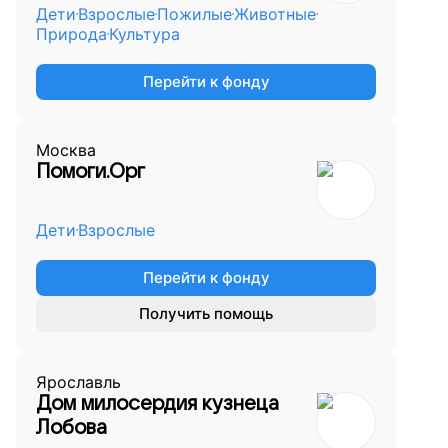
Дети
Взрослые
Пожилые
Животные
Природа
Культура
Перейти к фонду
Москва
Помоги.Орг
Дети
Взрослые
Перейти к фонду
Получить помощь
Ярославль
Дом милосердия кузнеца
Лобова