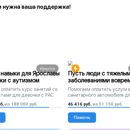
м нужна ваша поддержка!
Иркутск
навыки для Ярославы
Пусть люди с тяжелы
ки с аутизмом
заболеваниями вовре
попадут на лечение
оплатить курс занятий со
Помогаем
оплатить услуги
тами для девочки с РАС
санитарного автомобиля д
перевозки тяжелобольных 
б.
из
188 000
руб.
46 416
руб.
из
51 150
руб.
Помочь