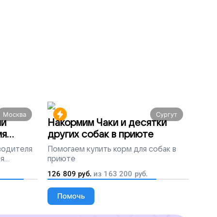
Москва
Сургут
ми
Накормим Чаки и десятки
мя
других собак в приюте
 водителя
Помогаем
купить корм для собак в
ля
приюте
людей
126 809
руб.
из
163 200
руб.
Помочь