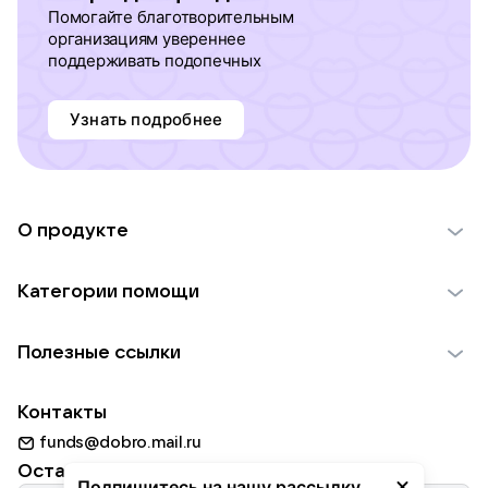
Помогайте благотворительным
организациям увереннее
поддерживать подопечных
Узнать подробнее
О продукте
О проекте VK Добро
Категории помощи
Отчеты VK Добро
Детям
Использование материалов
Полезные ссылки
Взрослым
Обратная связь
Найти фонд
Пожилым
Контакты
Для НКО
Волонтеры
Животным
funds@dobro.mail.ru
Партнерам
Добрый день
Оставайтесь с нами
Природе
Подпишитесь на нашу рассылку