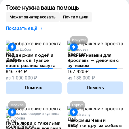
Тоже нужна ваша помощь
Может заинтересовать
Почти у цели
Показать ещё
Иркутск
Код Добра
Рассвет
Поддержим людей и
Важные навыки для
животных в Туапсе
Ярославы — девочки с
после разлива мазута
аутизмом
846 794
₽
167 420
₽
из
1 000 000
₽
из
188 000
₽
Помочь
Помочь
Москва
Сургут
Дом милосердия кузнеца
Дай лапу
Лобова
Накормим Чаки и
Пусть люди с тяжелыми
десятки других собак в
заболеваниями вовремя