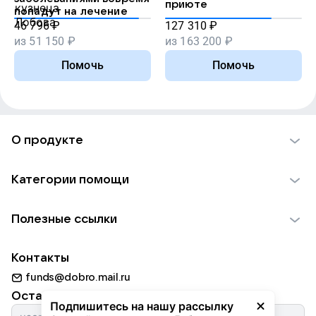
приюте
попадут на лечение
46 796
₽
127 310
₽
из
51 150
₽
из
163 200
₽
Помочь
Помочь
О продукте
О проекте VK Добро
Категории помощи
Отчеты VK Добро
Детям
Использование материалов
Полезные ссылки
Взрослым
Обратная связь
Найти фонд
Пожилым
Контакты
Для НКО
Волонтеры
Животным
funds@dobro.mail.ru
Партнерам
Добрый день
Оставайтесь с нами
Природе
Подпишитесь на нашу рассылку
Истории