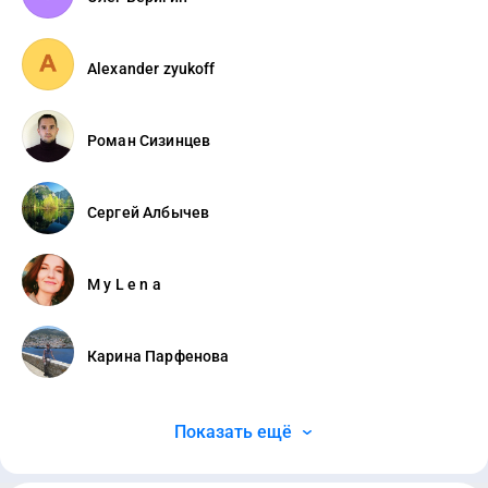
Alexander zyukoff
Роман Сизинцев
Сергей Албычев
M y L e n a
Карина Парфенова
Показать ещё