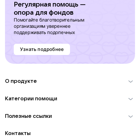
Регулярная помощь —
опора для фондов
Помогайте благотворительным
организациям увереннее
поддерживать подопечных
Узнать подробнее
О продукте
О проекте VK Добро
Категории помощи
Отчеты VK Добро
Детям
Использование материалов
Полезные ссылки
Взрослым
Обратная связь
Найти фонд
Пожилым
Контакты
Для НКО
Волонтеры