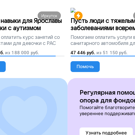
Иркутск
навыки для Ярославы
Пусть люди с тяжелы
ки с аутизмом
заболеваниями вовре
попадут на лечение
оплатить курс занятий со
Помогаем
оплатить услуги
тами для девочки с РАС
санитарного автомобиля д
перевозки тяжелобольных 
б.
из
188 000
руб.
47 446
руб.
из
51 150
руб.
Помочь
Регулярная помо
опора для фондо
Помогайте благотворит
увереннее поддерживат
Узнать подробнее