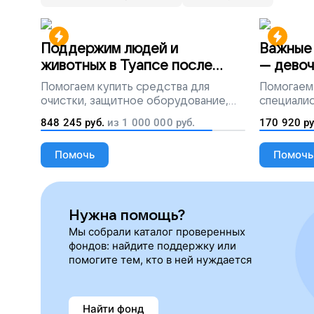
Поддержим людей и
Важные 
животных в Туапсе после
— девоч
разлива мазута
Помогаем
купить средства для
Помогаем
очистки, защитное оборудование,
специалис
лекарства, корм и предметы первой
848 245
руб.
из
1 000 000
руб.
170 920
ру
необходимости
Помочь
Помочь
Нужна помощь?
Мы собрали каталог проверенных
фондов: найдите поддержку или
помогите тем, кто в ней нуждается
Найти фонд