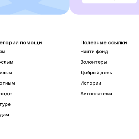
егории помощи
Полезные ссылки
ям
Найти фонд
ослым
Волонтеры
илым
Добрый день
отным
Истории
роде
Автоплатежи
ьтуре
дам