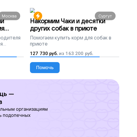
Москва
Сургут
ми
Накормим Чаки и десятки
мя
других собак в приюте
 водителя
Помогаем
купить корм для собак в
ля
приюте
людей
127 730
руб.
из
163 200
руб.
Помочь
щь —
в
ельным организациям
ь подопечных