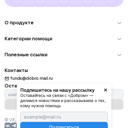
О продукте
О проекте VK Добро
Категории помощи
Отчеты VK Добро
Детям
Использование материалов
Полезные ссылки
Взрослым
Обратная связь
Найти фонд
Пожилым
Контакты
Для НКО
Волонтеры
Животным
funds@dobro.mail.ru
Партнерам
Добрый день
Оставайтесь с нами
Природе
Подпишитесь на нашу рассылку
Истории
Оставайтесь на связи с «Добром» — 
Культуре
делимся новостями и рассказываем о тех, 
Автоплатежи
Подписаться на рассылку
Фондам
кому нужна помощь
© VK,
2026
г. Все права защищены.
Подписаться