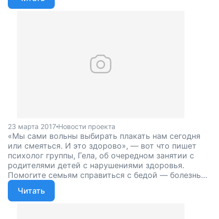
23 марта 2017
Новости проекта
«Мы сами вольны выбирать плакать нам сегодня
или смеяться. И это здорово», — вот что пишет
психолог группы, Гела, об очередном занятии с
родителями детей с нарушениями здоровья.
Помогите семьям справиться с бедой — болезнью
ребенка — и не замкнуться на своих проблемах,
Читать
поддержите наш проект!