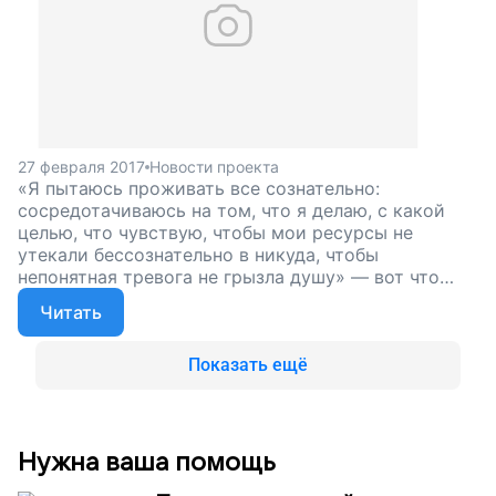
27 февраля 2017
Новости проекта
«Я пытаюсь проживать все сознательно:
сосредотачиваюсь на том, что я делаю, с какой
целью, что чувствую, чтобы мои ресурсы не
утекали бессознательно в никуда, чтобы
непонятная тревога не грызла душу» — вот что
пишет Васелина, мама Марка, о занятиях с
Читать
психологом. На занятиях родители детей с
нарушениями здоровья говорят о своих страхах,
учатся жить в ладу с собой. Помогите Васелине и
Показать ещё
остальным избавиться от тревоги, поддержите
наш проект!
Нужна ваша помощь