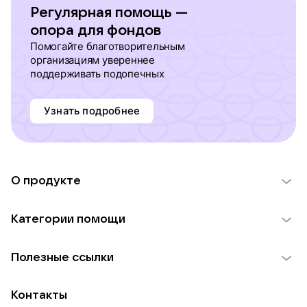
Регулярная помощь —
опора для фондов
Помогайте благотворительным
организациям увереннее
поддерживать подопечных
Узнать подробнее
О продукте
О проекте VK Добро
Категории помощи
Отчеты VK Добро
Детям
Использование материалов
Полезные ссылки
Взрослым
Обратная связь
Найти фонд
Пожилым
Контакты
Для НКО
Волонтеры