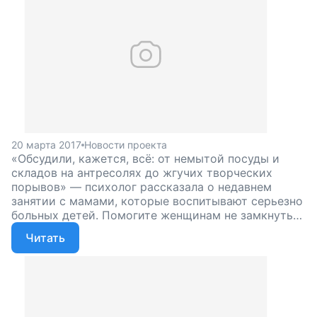
20 марта 2017
Новости проекта
«Обсудили, кажется, всё: от немытой посуды и
складов на антресолях до жгучих творческих
порывов» — психолог рассказала о недавнем
занятии с мамами, которые воспитывают серьезно
больных детей. Помогите женщинам не замкнуться
в себе, не уйти целиком в болезнь своего ребенка,
Читать
поддержите наш проект!